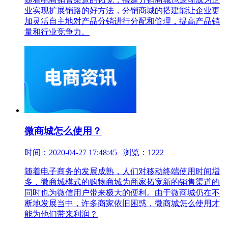
业实现扩展销路的好方法，分销商城的搭建能让企业更
加灵活自主地对产品分销进行分配和管理，提高产品销
量和行业竞争力。
微商城怎么使用？
时间：2020-04-27 17:48:45 浏览：1222
随着电子商务的发展成熟，人们对移动终端使用时间增
多，微商城模式的购物商城为商家拓宽新的销售渠道的
同时也为微信用户带来极大的便利。由于微商城仍在不
断地发展当中，许多商家依旧困惑，微商城怎么使用才
能为他们带来利润？