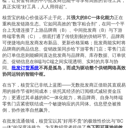
槛，让资金有限的中小批发商也能平等享有高效的管理工具，
真正实现“好工具，人人用得起”。
核货宝的核心价值远不止于此，其
强大的BC一体化能力
正在
重构批发链路生态。它如同高效的“数字粘合剂”，在同一个平
台上无缝连接了上游品牌商（B）、中间批发商（B）与下游
终端零售商（C），彻底打通了传统割裂的供销环节。品牌商
可便捷地向批发商发布新品、更新价格策略；批发商能实时将
品牌商的商品信息、促销政策同步给下游零售门店；零售门店
的订单信息则能瞬间直达批发商与品牌商。库存数据、订单状
态、促销信息在B端与C端之间实现透明、实时的共享与协
同。
批发
订货系统
不再是孤岛，而成为驱动整个供销网络高效
协同运转的智能中枢。
在当下，核货宝已非纸上蓝图——无数批发商正借助其直观易
用的操作节省时间成本；依托其经济的订阅模式减轻资金压
力；更通过其卓越的BC一体化能力，将品牌商、自身与终端
零售门店紧密联结成一个敏捷响应的共同体。信息壁垒被推
倒，协作效率自然飙升。
在批发流通领域，核货宝以其“好用不贵”的极致性价比与“BC
一体”的深度连接力，为无数经营者提供了
当下即可落地的效