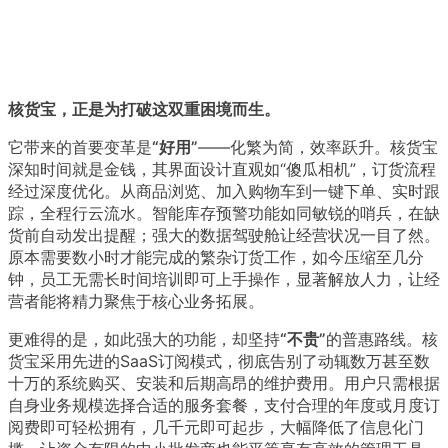
核货宝，正是为打破这双重困境而生。
它带来的首要变革是
“好用”
——化繁为简，效率跃升。核货宝
深知时间就是金钱，其界面设计直观如“傻瓜相机”，订货流程
经过深度优化。从商品浏览、加入购物车到一键下单、实时跟
踪，全程行云流水。智能库存预警功能如同敏锐的哨兵，在缺
货前自动发出提醒；强大的数据驾驶舱让经营状况一目了然。
原本需要数小时才能完成的繁杂订货工作，如今压缩至几分
钟，员工无需长时间培训即可上手操作，显著解放人力，让经
营者能将精力聚焦于核心业务拓展。
更难得的是，如此强大的功能，却坚持
“不贵”
的普惠路线。核
货宝采用先进的SaaS订阅模式，彻底告别了动辄数万甚至数
十万的系统购买、安装和后期高昂的维护费用。用户只需根据
自身业务规模选择合适的服务套餐，支付合理的年度或月度订
阅费即可轻松拥有，几千元即可起步，大幅降低了信息化门