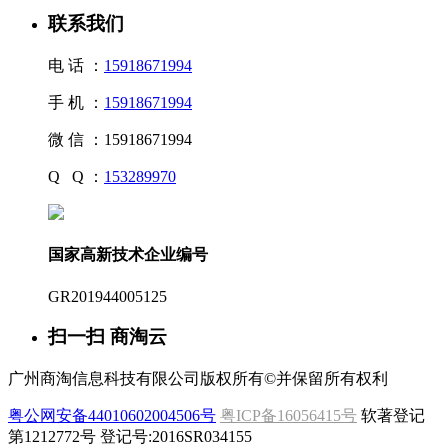
联系我们
电 话 ：
15918671994
手 机 ：
15918671994
微 信 ：
15918671994
Q Q ：
153289970
国家高新技术企业编号
GR201944005125
扫一扫 商淘云
广州商淘信息科技有限公司版权所有©并保留所有权利
粤公网安备44010602004506号
粤ICP备16056415号
软著登记
第1212772号 登记号:2016SR034155