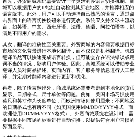
首先，外贸商城系统需要设计一个灵活的多语言切换机制。商
城可以根据用户的
IP
地址自动检测其所在地区，并推荐相应的
语言版本。此外，用户可以手动选择自己熟悉的语言，通过点
击界面上的语言切换按钮来进行更改。系统应支持全球主流语
言，如英语、中文、西班牙语、法语、德语、阿拉伯语等，以
满足不同用户的需求。
其次，翻译的准确性至关重要。外贸商城的内容需要根据目标
市场的文化背景进行本地化翻译，而不仅仅是机器翻译。机器
翻译虽然可以快速完成语言转换，但可能会存在语法错误或用
词不当的情况，影响用户体验。因此，商城系统可以借助专业
翻译人员对商品描述、页面内容、客户服务等信息进行人工翻
译，并定期对翻译内容进行更新和优化。
再者，除了语言翻译外，商城系统还需要考虑到本地化的货币
显示、日期格式、尺寸单位等问题。例如，美国市场习惯使用
英尺和英寸作为长度单位，而欧洲市场则使用厘米；不同地区
的日期格式也有所不同（如美国使用
MM/DD/YYYY
格式，而
欧洲使用
DD/MM/YYYY
格式）。外贸商城系统在设计时，需
要根据不同市场的标准进行自动切换，以提供符合用户习惯的
界面显示。