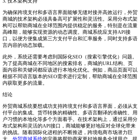
3.
技术架构支持
为确保跨境支付和多语言界面能够无缝对接并高效运行，外贸
商城的技术架构必须具备高可扩展性和灵活性。采用分布式架
构可以帮助商城在全球范围内提供稳定的服务，特别是在流量
高峰期，能够实现资源的动态调度。商城系统应支持
API
接
口，以便方便集成第三方支付平台和汇率服务，同时支持多语
言内容的动态加载。
此外，系统还需要考虑到国际化
SEO
（搜索引擎优化）问题。
为了提高商城在不同地区的搜索排名，商城的
URL
结构、页
面内容和关键词都应该进行本地化优化。例如，商品页面可以
根据不同语言版本的
SEO
需求进行定制，帮助商城在全球范围
内获取更多的流量。
结论
外贸商城系统要想成功支持跨境支付和多语言界面，必须从支
付平台的集成、货币转换的精确性、多语言翻译的准确性、用
户习惯的本地化等多个方面着手。在技术架构上，通过采用分
布式架构和灵活的
API
接口，商城能够更好地应对全球化带来
的挑战。随着国际化进程的不断推进，跨境电商市场潜力巨
大，
外贸商城系统
的完善将帮助商家更好地服务全球用户，提