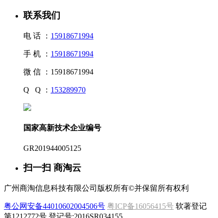
联系我们
电 话 ：
15918671994
手 机 ：
15918671994
微 信 ：
15918671994
Q Q ：
153289970
国家高新技术企业编号
GR201944005125
扫一扫 商淘云
广州商淘信息科技有限公司版权所有©并保留所有权利
粤公网安备44010602004506号
粤ICP备16056415号
软著登记
第1212772号 登记号:2016SR034155