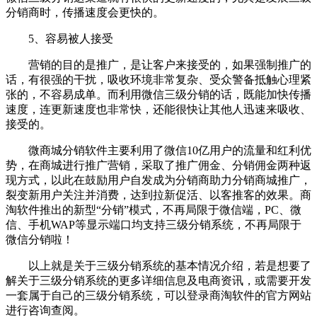
分销商时，传播速度会更快的。
5、
容易被人接受
营销
的目的是推广，是让客户来接受的，如果强制推广的
话，有很强的干扰，吸收环境非常复杂、受众警备抵触心理紧
张的，不容易成单。而利用微信三级分销的话，既能加快传播
速度，连更新速度也非常快，还能很快让其他人迅速来吸收、
接受的。
微商城分销软件主要利用了微信
10亿用户的流量和红利优
势，在商城进行推广营销，采取了推广佣金、分销佣金两种返
现方式，以此在鼓励用户自发成为分销商助力分销商城推广，
裂变新用户关注并消费，达到拉新促活、以客推客的效果。
商
淘软件推出的
新型
“分销”模式，不再局限于微信端，PC、微
信、手机WAP等显示端口均支持三级分销系统，不再局限于
微信分销啦！
以上就是关于三级分销系统的基本情况介绍，若是想要了
解关于三级分销系统的更多详细信息及电商资讯，或需要开发
一套属于自己的三级分销系统，可以登录商淘软件的官方网站
进行咨询查阅。