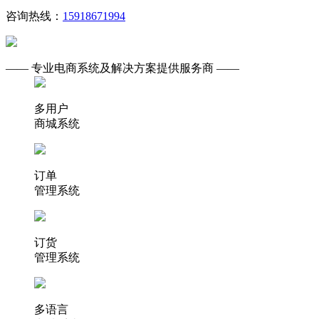
咨询热线：
15918671994
—— 专业电商系统及解决方案提供服务商 ——
多用户
商城系统
订单
管理系统
订货
管理系统
多语言