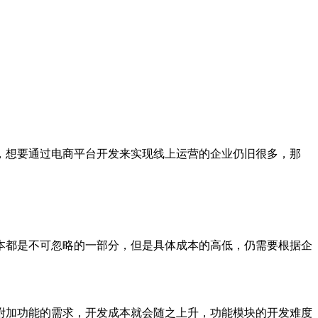
，想要通过电商平台开发来实现线上运营的企业仍旧很多，那
本都是不可忽略的一部分，但是具体成本的高低，仍需要根据企
附加功能的需求，开发成本就会随之上升，功能模块的开发难度