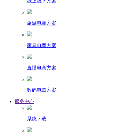
线上线下方案
旅游电商方案
家具电商方案
直播电商方案
数码电器方案
服务中心
系统下载