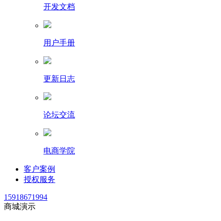
开发文档
用户手册
更新日志
论坛交流
电商学院
客户案例
授权服务
15918671994
商城演示